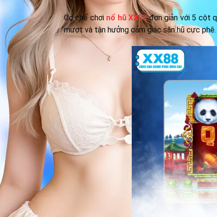
Cơ chế chơi
nổ hũ XX88
đơn giản với 5 cột 
mượt và tận hưởng cảm giác săn hũ cực phê. B