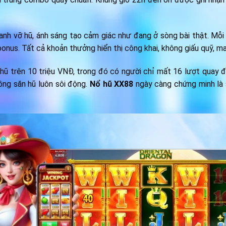
h vỡ hũ, ánh sáng tạo cảm giác như đang ở sòng bài thật. Mỗi l
nus. Tất cả khoản thưởng hiển thị công khai, không giấu quỹ, man
hũ trên 10 triệu VNĐ, trong đó có người chỉ mất 16 lượt quay đ
ồng săn hũ luôn sôi động.
Nổ hũ XX88
ngày càng chứng minh là 