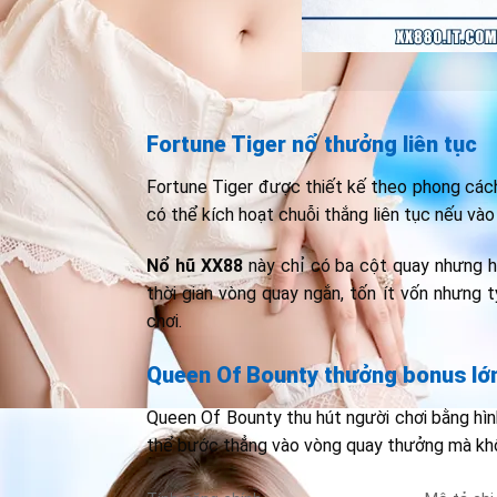
Fortune Tiger nổ thưởng liên tục
Fortune Tiger được thiết kế theo phong các
có thể kích hoạt chuỗi thắng liên tục nếu và
Nổ hũ XX88
này chỉ có ba cột quay nhưng h
thời gian vòng quay ngắn, tốn ít vốn nhưng 
chơi.
Queen Of Bounty thưởng bonus lớ
Queen Of Bounty thu hút người chơi bằng hìn
thể bước thẳng vào vòng quay thưởng mà kh