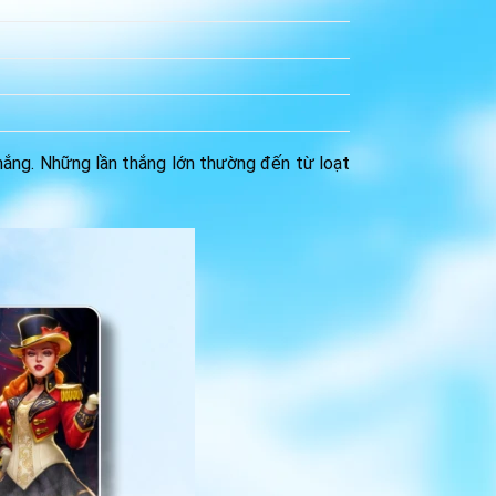
hắng. Những lần thắng lớn thường đến từ loạt