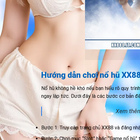
Hướng dẫn chơi nổ hũ XX88
Nổ hũ không hề khó nếu bạn hiểu rõ quy trình
ngay lập tức. Dưới đây là các bước cơ bản đ
Xem thê
Bước 1: Truy cập trang chủ XX88 và đăng nhậ
Bước 2: Chọn mục “Slot” hoặc “Game nổ hũ” t