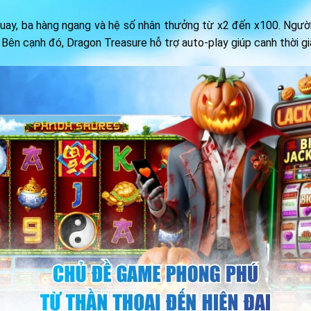
quay, ba hàng ngang và hệ số nhân thưởng từ x2 đến x100. Người
ên cạnh đó, Dragon Treasure hỗ trợ auto-play giúp canh thời gia