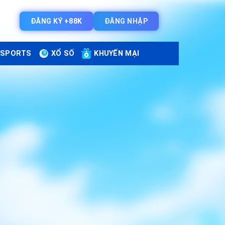
ĐĂNG KÝ +88K
ĐĂNG NHẬP
-SPORTS
XỔ SỐ
KHUYẾN MẠI