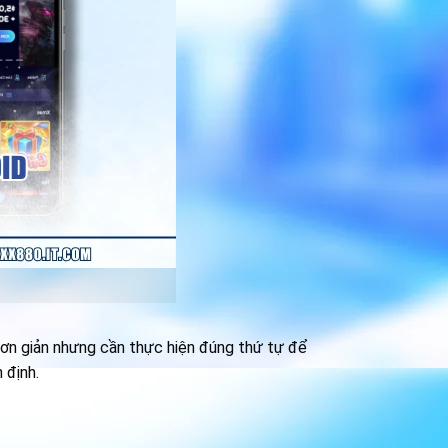
đơn giản nhưng cần thực hiện đúng thứ tự để
 định.