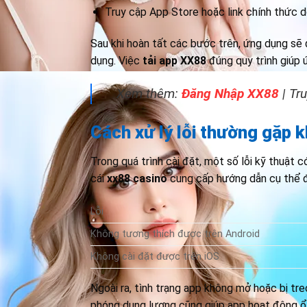
Truy cập App Store hoặc link chính thức 
Sau khi hoàn tất các bước trên, ứng dụng sẽ 
dụng. Việc
tải app XX88
đúng quy trình giúp 
Xem thêm:
Đăng Nhập XX88
| Tr
Cách xử lý lỗi thường gặp k
Trong quá trình cài đặt, một số lỗi kỹ thuật 
cái
xx88 casino
cung cấp hướng dẫn cụ thể đ
Lỗi
Không tương thích được trên Android
Không cài đặt được trên iOS
Ngoài ra, tình trạng app không mở hoặc bị tre
phóng dung lượng cũng giúp app hoạt động ổ