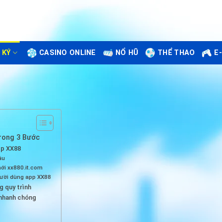
 KÝ
CASINO ONLINE
NỔ HŨ
THỂ THAO
E
Trong 3 Bước
app XX88
âu
ới xx880.it.com
gười dùng app XX88
g quy trình
 nhanh chóng