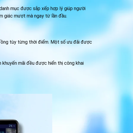
 danh mục được sắp xếp hợp lý giúp người
ảm giác mượt mà ngay từ lần đầu.
 đồng tùy từng thời điểm. Một số ưu đãi được
in khuyến mãi đều được hiển thị công khai