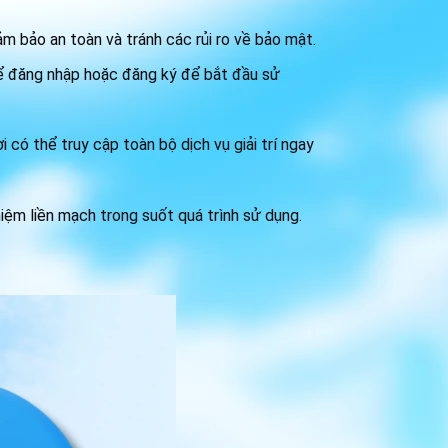
 bảo an toàn và tránh các rủi ro về bảo mật.
thể đăng nhập hoặc đăng ký để bắt đầu sử
 có thể truy cập toàn bộ dịch vụ giải trí ngay
iệm liền mạch trong suốt quá trình sử dụng.