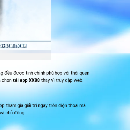
ng đều được tinh chỉnh phù hợp với thói quen
ựa chọn
tải app XX88
thay vì truy cập web.
p tham gia giải trí ngay trên điện thoại mà
 và chủ động.