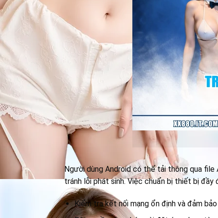
Người dùng Android có thể tải thông qua fil
tránh lỗi phát sinh. Việc chuẩn bị thiết bị đầ
Kiểm tra kết nối mạng ổn định và đảm bảo 