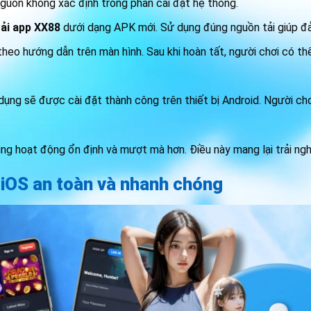
guồn không xác định trong phần cài đặt hệ thống.
tải app XX88
dưới dạng APK mới. Sử dụng đúng nguồn tải giúp đảm
 theo hướng dẫn trên màn hình. Sau khi hoàn tất, người chơi có 
ụng sẽ được cài đặt thành công trên thiết bị Android. Người chơi
ng hoạt động ổn định và mượt mà hơn. Điều này mang lại trải ngh
 iOS an toàn và nhanh chóng