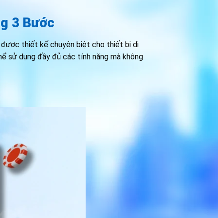
ng 3 Bước
g được thiết kế chuyên biệt cho thiết bị di
thể sử dụng đầy đủ các tính năng mà không