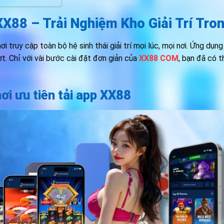
XX88 – Trải Nghiệm Kho Giải Trí Tro
ơi truy cập toàn bộ hệ sinh thái giải trí mọi lúc, mọi nơi. Ứng dụn
. Chỉ với vài bước cài đặt đơn giản của
XX88 COM
, bạn đã có 
ơi ưu tiên tải app XX88