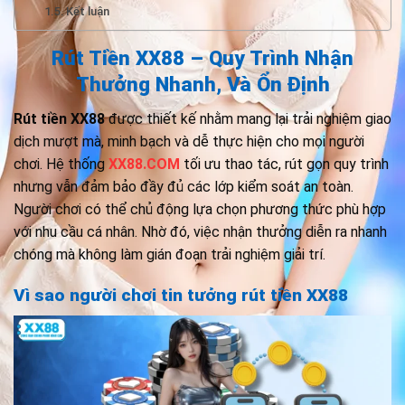
Kết luận
Rút Tiền XX88 – Quy Trình Nhận
Thưởng Nhanh, Và Ổn Định
Rút tiền XX88
được thiết kế nhằm mang lại trải nghiệm giao
dịch mượt mà, minh bạch và dễ thực hiện cho mọi người
chơi. Hệ thống
XX88.COM
tối ưu thao tác, rút gọn quy trình
nhưng vẫn đảm bảo đầy đủ các lớp kiểm soát an toàn.
Người chơi có thể chủ động lựa chọn phương thức phù hợp
với nhu cầu cá nhân. Nhờ đó, việc nhận thưởng diễn ra nhanh
chóng mà không làm gián đoạn trải nghiệm giải trí.
Vì sao người chơi tin tưởng rút tiền XX88