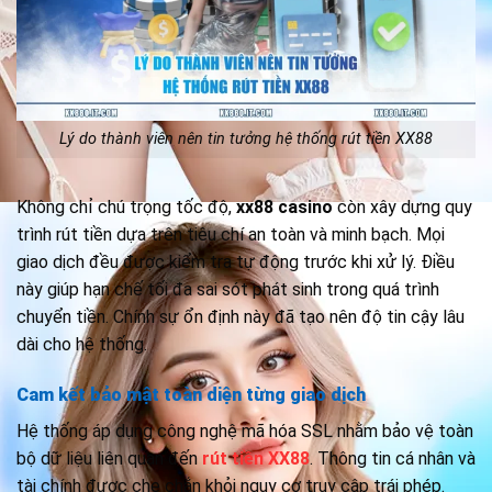
Lý do thành viên nên tin tưởng hệ thống rút tiền XX88
Không chỉ chú trọng tốc độ,
xx88 casino
còn xây dựng quy
trình rút tiền dựa trên tiêu chí an toàn và minh bạch. Mọi
giao dịch đều được kiểm tra tự động trước khi xử lý. Điều
này giúp hạn chế tối đa sai sót phát sinh trong quá trình
chuyển tiền. Chính sự ổn định này đã tạo nên độ tin cậy lâu
dài cho hệ thống.
Cam kết bảo mật toàn diện từng giao dịch
Hệ thống áp dụng công nghệ mã hóa SSL nhằm bảo vệ toàn
bộ dữ liệu liên quan đến
rút tiền XX88
. Thông tin cá nhân và
tài chính được che chắn khỏi nguy cơ truy cập trái phép.