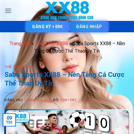
Bỏ
qua
nội
dung
ĐĂNG KÝ +88K
ĐĂNG NHẬP
Trang Chủ
»
Thể Thao XX88
»
Saba Sports XX88 – Nền
Tảng Cá Cược Thể Thao Uy Tín
THỂ THAO XX88
Saba Sports XX88 – Nền Tảng Cá Cược
Thể Thao Uy Tín
ĐĂNG VÀO
THÁNG 1 9, 2026
BỞI
CONTENT
09
Th1