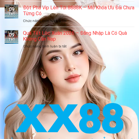
Thưởng
Tặng
Quà
Nạp
Đột Phá Vip Lên Tới 8888K – Mở Khóa Ưu Đãi Chưa
88K
Siêu
09
Đầu
Miễn
Từng Có
Khủng
Th1
200%
Phí
2026
ở
Chức năng bình luận bị tắt
–
Không
Đột
Cơ
Điều
Phá
Quà Tết Lộc Xuân 2026 – Đăng Nhập Là Có Quà
Hội
Kiện
09
Vip
Nhận
Không Cần Nạp
Th1
Lên
Vốn
ở
Chức năng bình luận bị tắt
Tới
Miễn
Quà
8888K
Phí
Tết
–
Siêu
Lộc
Mở
Khủng
Xuân
Khóa
2026
Ưu
–
Đãi
Đăng
Chưa
Nhập
Từng
Là
Có
Có
Quà
Không
Cần
Nạp