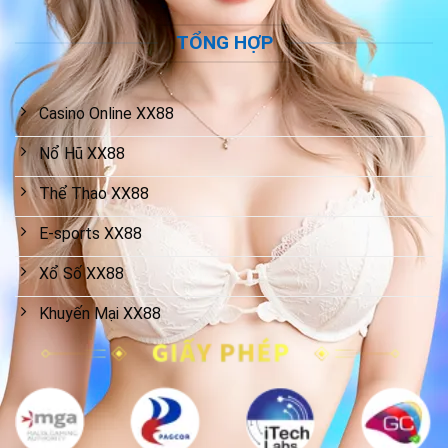
TỔNG HỢP
Casino Online XX88
Nổ Hũ XX88
Thể Thao XX88
E-sports XX88
Xổ Số XX88
Khuyến Mại XX88