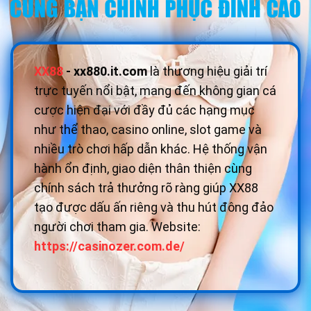
XX88
- xx880.it.com
là thương hiệu giải trí
trực tuyến nổi bật, mang đến không gian cá
cược hiện đại với đầy đủ các hạng mục
như thể thao, casino online, slot game và
nhiều trò chơi hấp dẫn khác. Hệ thống vận
hành ổn định, giao diện thân thiện cùng
chính sách trả thưởng rõ ràng giúp XX88
tạo được dấu ấn riêng và thu hút đông đảo
người chơi tham gia. Website:
https://casinozer.com.de/