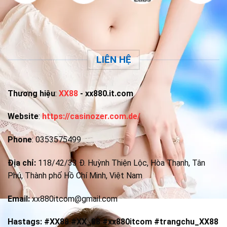
LIÊN HỆ
Thương hiệu
:
XX88
- xx880.it.com
Website
:
https://casinozer.com.de/
Phone
: 0353575499
Địa chỉ:
118/42/33 Đ. Huỳnh Thiện Lộc, Hòa Thạnh, Tân
Phú, Thành phố Hồ Chí Minh, Việt Nam
Email:
xx880itcom@gmail.com
Hastags: #XX88 #XX_88 #xx880itcom #trangchu_XX88