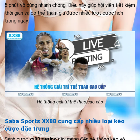
5 phút vô cùng nhanh chóng, Điều này giúp hội viên tiết kiệm
thời gian và có thể tham gia được nhiều lượt cược hơn
trong ngày.
Hệ thống giải trí thể thao cao cấp
Saba Sports XX88 cung cấp nhiều loại kèo
cược đặc trưng
Sảnh cược
xx88 casino
này mang đến hệ thống kèo vô