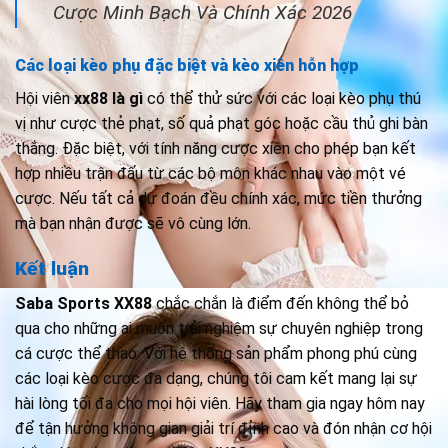
Cược Minh Bạch Và Chính Xác 2026
Các loại kèo phụ đặc biệt và kèo xiên hỗn hợp
Hội viên
xx88 là gì
có thể thử sức với các loại kèo phụ thú
vị như cược thẻ phạt, số quả phạt góc hoặc cầu thủ ghi bàn
thắng. Đặc biệt, với tính năng cược xiên cho phép bạn kết
hợp nhiều trận đấu từ các bộ môn khác nhau vào một vé
cược. Nếu tất cả dự đoán đều chính xác, mức tiền thưởng
mà bạn nhận được sẽ vô cùng lớn.
Kết luận
Saba Sports XX88
chắc chắn là điểm đến không thể bỏ
qua cho những ai muốn trải nghiệm sự chuyên nghiệp trong
cá cược thể thao. Với hệ thống sản phẩm phong phú cùng
các loại kèo cược đa dạng, chúng tôi cam kết mang lại sự
hài lòng tối đa cho mọi hội viên. Hãy tham gia ngay hôm nay
để tận hưởng không gian giải trí đỉnh cao và đón nhận cơ hội