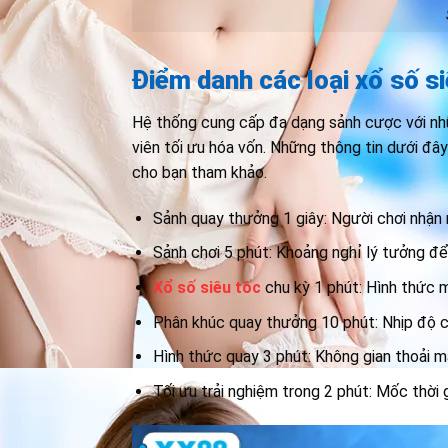
Điểm danh các loại xổ số si
Hệ thống cung cấp đa dạng sảnh cược với nhữn
viên tối ưu hóa vốn. Những thông tin dưới đâ
cho bạn tham khảo.
Sảnh quay thưởng 1 giây: Người chơi nhận 
Sảnh chơi 5 phút: Khoảng nghỉ lý tưởng đ
Xổ số siêu tốc
chu kỳ 1 phút: Hình thức ma
Phân khúc quay thưởng 10 phút: Nhịp độ ch
Hình thức quay 3 phút: Không gian thoải m
Tối ưu trải nghiệm trong 2 phút: Mốc thời