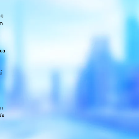
ng
m.
Quá
ủ
ần
ốc