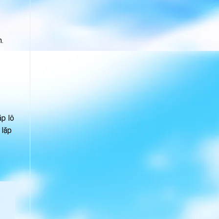
.
ặp lô
 lặp