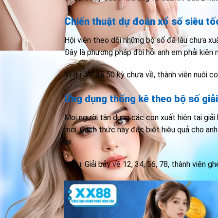
Chiến thuật dự đoán xổ số siêu tố
Hội viên theo dõi những bộ số đã lâu chưa xu
Đây là phương pháp đòi hỏi anh em phải kiên 
Ví dụ: 27 đã 50 kỳ chưa về, thành viên nuôi con
Ứng dụng thống kê theo bộ số giải
Mọi người tận dụng các con xuất hiện tại giả
mới. Cách thức này đặc biệt hiệu quả cho an
lại.
Ví dụ: Giải bảy về 12, 34, 56, 78, thành viên 