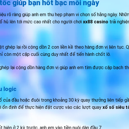
 tốc giúp bạn hốt bạc mỗi ngày
iệu rõ ràng giúp anh em thu hẹp phạm vi chọn số hằng ngày. Nhữ
nổ hũ lên tới mức cao nhất cho người chơi
xx88 casino
trải nghiệ
t ghép lại rồi cộng dồn 2 con liền kề theo hàng đơn vị liên tục. 
chỉ còn một cặp cuối cùng duy nhất để tiến hành chốt lô.
0 ghép lại cộng dồn hàng đơn vị giúp anh em tìm được cặp bạch th
 logic
ổ của đầu hoặc đuôi trong khoảng 30 kỳ quay thưởng liên tiếp g
ơi ổn định để thực hiện đặt cược vào các lượt quay
xổ số siêu t
t hiện ở 2 kỳ trước, anh em vào tiền nuôi dàn đầu 7.