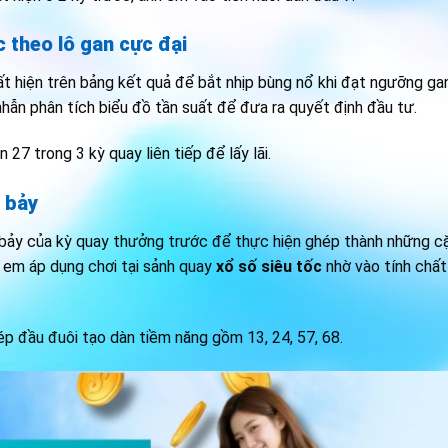
c theo lô gan cực đại
ất hiện trên bảng kết quả để bắt nhịp bùng nổ khi đạt ngưỡng gan
nhẫn phân tích biểu đồ tần suất để đưa ra quyết định đầu tư.
 27 trong 3 kỳ quay liên tiếp để lấy lãi.
 bảy
i bảy của kỳ quay thưởng trước để thực hiện ghép thành những c
h em áp dụng chơi tại sảnh quay
xổ số siêu tốc
nhờ vào tính chất
ghép đầu đuôi tạo dàn tiềm năng gồm 13, 24, 57, 68.