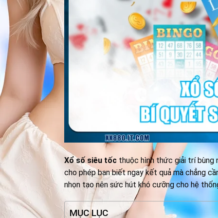
Xổ số siêu tốc
thuộc hình thức giải trí bùng
cho phép bạn biết ngay kết quả mà chẳng cần 
nhọn tạo nên sức hút khó cưỡng cho hệ thống 
MỤC LỤC