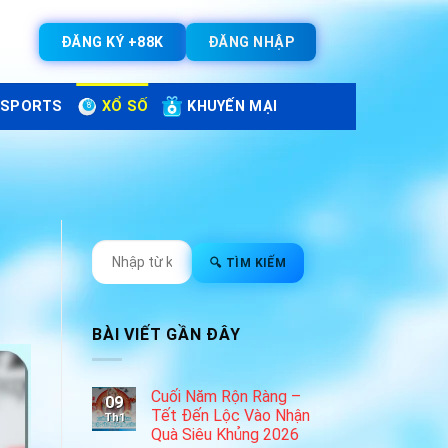
ĐĂNG KÝ +88K
ĐĂNG NHẬP
-SPORTS
XỔ SỐ
KHUYẾN MẠI
🔍 TÌM KIẾM
BÀI VIẾT GẦN ĐÂY
Cuối Năm Rộn Ràng –
09
Tết Đến Lộc Vào Nhận
Th1
Quà Siêu Khủng 2026