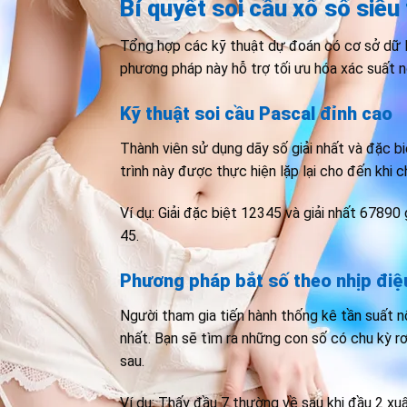
Bí quyết soi cầu xổ số siêu
Tổng hợp các kỹ thuật dự đoán có cơ sở dữ l
phương pháp này hỗ trợ tối ưu hóa xác suất 
Kỹ thuật soi cầu Pascal đỉnh cao
Thành viên sử dụng dãy số giải nhất và đặc biệ
trình này được thực hiện lặp lại cho đến khi 
Ví dụ: Giải đặc biệt 12345 và giải nhất 6789
45.
Phương pháp bắt số theo nhịp điệu
Người tham gia tiến hành thống kê tần suất n
nhất. Bạn sẽ tìm ra những con số có chu kỳ r
sau.
Ví dụ: Thấy đầu 7 thường về sau khi đầu 2 xuấ